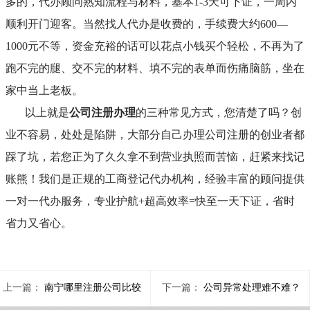
多的，代办顾问熟知流程与材料，基本
1-3天可下证，一周内
顺利开门迎客。当然找人代办是收费的，手续费大约600—
1000元不等，资金充裕的话可以花点小钱买个轻松，不再为了
跑不完的腿、交不完的材料、填不完的表单而伤痛脑筋，坐在
家中当上老板。
以上就是
公司注册办理
的三种常见方式，您清楚了吗？创
业不容易，处处是陷阱，大部分自己办理公司注册的创业者都
踩了坑，若您正为了久久拿不到营业执照而苦恼，赶紧来找
记
账熊
！我们是正规的工商登记代办机构，经验丰富的顾问提供
一对一代办服务，专业护航
+超高效率=快至一天下证，省时
省力又省心。
上一篇：
南宁哪里注册公司比较
下一篇：
公司异常处理难不难？