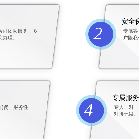
安全
2
会计团队服务，多
专属客
您办理。
户隐私
专属服
4
消费，服务性
专人一对一
对接无误。