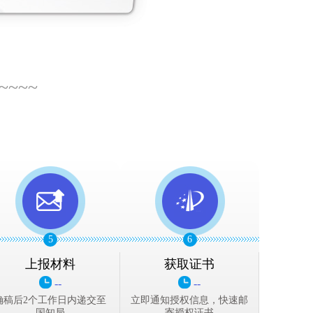
~~~~
5
6
上报材料
获取证书
--
--
确稿后2个工作日内递交至
立即通知授权信息，快速邮
国知局
寄授权证书