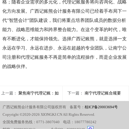
格；随着企业需求的多元化，代理记账服务将向咨询化、战略
化方向发展。广西记账熊会计服务有限公司已经着手布局下一
代”智慧会计”团队建设，我们将重点培养团队成员的数据分析
能力、战略思维能力和跨界整合能力。在这个变革的时代，唯
有不断进化，才能保持领先。选择广西记账熊，就是选择一支
永远在学习、永远在进步、永远在超越的专业团队，让南宁公
司注册和代理记账服务不再是简单的流程操作，而是企业发展
的战略伙伴。
上一篇：
聚焦南宁代理记账：如
下一篇：
南宁代理记账合规要
广西记账熊会计服务有限公司版权所有 备案号：
桂ICP备20003694号
何依据本地企业特性定制精准记账
点：紧跟最新财税法规确保记账报
Copyright ©2020-2026 XIONGKJ.CN All Rights Reserved.
报税方案
全国免费服务热线：0771-3807040 电话：18077780242
税准确无误