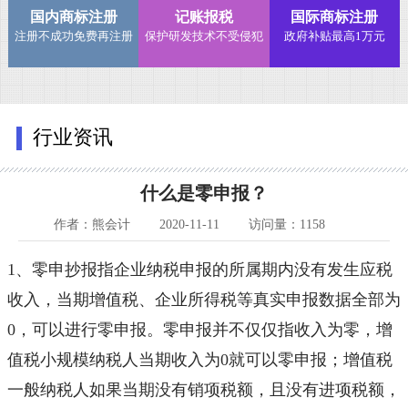
国内商标注册
记账报税
国际商标注册
注册不成功免费再注册
保护研发技术不受侵犯
政府补贴最高1万元
行业资讯
什么是零申报？
作者：熊会计
2020-11-11
访问量：1158
1、零申
抄
报指企业纳税申
报的
所属期内没有
发生应
税
收
入
，当期增值税
、企业
所得
税等真实申
报
数据
全部为
0，可以进行零
申报
。零申报并不仅仅指收入为零，增
值税小规模纳税人当期收入为0就可以零申报；增值税
一般纳税人如果当期没有销项税额，且没有进项税额，