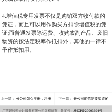
4.增值税专用发票不仅是购销双方收付款的
凭证，而且可以用作购买方扣除增值税的凭
证;而普通发票除运费、收购农副产品、废旧
物资的按法定税率作抵扣外，其他的一律不
予作抵扣用。
上一篇：
分公司怎么注册，注册
下一篇：
开公司前你需要知道的
广西记账熊会计服务有限公司版权所有 备案号：
桂ICP备20003694号
资金怎么定？
事情